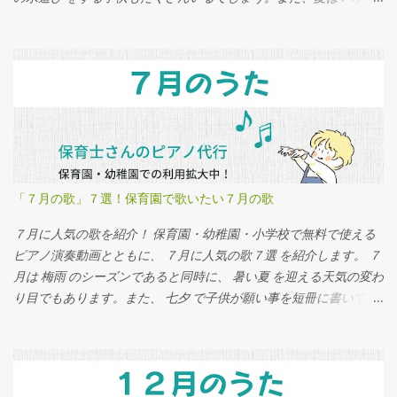
やスイカ などが旬な果物が揃う時期になります。子供達だけでは
なく、サルが大好きな果物がたくさん実ります。涼しさを感じる
ためのイベントとして、 怖いお化けの話 をして肝試しをする季節
でもあります。 ８月の歌 としては、 水遊びにちなんだ歌 、 旬の
果物にちなんだ歌 、 おばけにちなんだ歌 を紹介します。 「８月の
歌」７選！ ①おばけなんてないさ ８月と言えば肝試し。肝試しと
言えば お化け です。子供は怖がるかもしれませんが、お化けなん
てないさを歌いましょう。明るい曲調なので、みんな お化け が大
好きになるはずです。 ②とんでったバナナ ８月が旬の果物にバナ
「７月の歌」７選！保育園で歌いたい７月の歌
ナがあります。そんなバナナがタイトルに入っている 「とんでっ
たバナナ」 を歌ってみましょう。「 バナナんバナナんバーナーナ
７月に人気の歌を紹介！ 保育園・幼稚園・小学校で無料で使える
」というお決まりのフレーズは子供達の間で大人気です。 ③アイ
ピアノ演奏動画とともに、 ７月に人気の歌７選 を紹介します。 ７
アイ バナナと言ったらおサルさんでしょう。８月には「 とんでっ
月は 梅雨 のシーズンであると同時に、 暑い夏 を迎える天気の変わ
たバナナ 」と一緒に「 アイアイ 」も歌ってあげてください。腕を
り目でもあります。また、 七夕 で子供が願い事を短冊に書いて飾
つかって、おサルさんのような振り付けをしても楽しいですよ
るイベントもあります。 ７月の歌 としては、 雨にちなんだ歌 、
っ！ ④すいかの名産地 暑い夏には、スイカです！みんなが大好き
暑い夏にちなんだ歌 、 七夕にちなんだ歌 を紹介します。 「７月の
で、季節感のあるスイカを歌った スイカの名産地 は８月の歌にピ
歌」７選！ ①たなばたさま ７月７日は七夕です。７月の始めから
ッタリです。給食やお弁当でスイカが出たら、みんな大喜びです
子供達と一緒に歌うと、七夕をもっと楽しく過ごすことができる