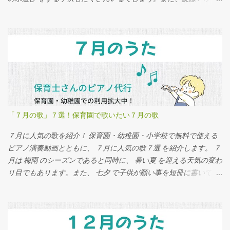
やスイカ などが旬な果物が揃う時期になります。子供達だけでは
なく、サルが大好きな果物がたくさん実ります。涼しさを感じる
ためのイベントとして、 怖いお化けの話 をして肝試しをする季節
でもあります。 ８月の歌 としては、 水遊びにちなんだ歌 、 旬の
果物にちなんだ歌 、 おばけにちなんだ歌 を紹介します。 「８月の
歌」７選！ ①おばけなんてないさ ８月と言えば肝試し。肝試しと
言えば お化け です。子供は怖がるかもしれませんが、お化けなん
てないさを歌いましょう。明るい曲調なので、みんな お化け が大
好きになるはずです。 ②とんでったバナナ ８月が旬の果物にバナ
「７月の歌」７選！保育園で歌いたい７月の歌
ナがあります。そんなバナナがタイトルに入っている 「とんでっ
たバナナ」 を歌ってみましょう。「 バナナんバナナんバーナーナ
７月に人気の歌を紹介！ 保育園・幼稚園・小学校で無料で使える
」というお決まりのフレーズは子供達の間で大人気です。 ③アイ
ピアノ演奏動画とともに、 ７月に人気の歌７選 を紹介します。 ７
アイ バナナと言ったらおサルさんでしょう。８月には「 とんでっ
月は 梅雨 のシーズンであると同時に、 暑い夏 を迎える天気の変わ
たバナナ 」と一緒に「 アイアイ 」も歌ってあげてください。腕を
り目でもあります。また、 七夕 で子供が願い事を短冊に書いて飾
つかって、おサルさんのような振り付けをしても楽しいですよ
るイベントもあります。 ７月の歌 としては、 雨にちなんだ歌 、
っ！ ④すいかの名産地 暑い夏には、スイカです！みんなが大好き
暑い夏にちなんだ歌 、 七夕にちなんだ歌 を紹介します。 「７月の
で、季節感のあるスイカを歌った スイカの名産地 は８月の歌にピ
歌」７選！ ①たなばたさま ７月７日は七夕です。７月の始めから
ッタリです。給食やお弁当でスイカが出たら、みんな大喜びです
子供達と一緒に歌うと、七夕をもっと楽しく過ごすことができる